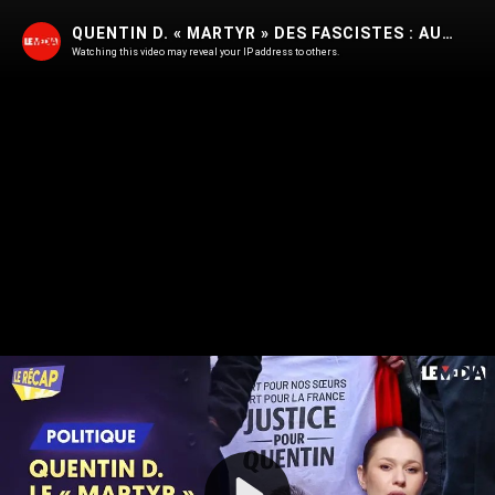
QUENTIN D. « MARTYR » DES FASCISTES : AUTOPSIE D'UNE RÉCUPARATION
Watching this video may reveal your IP address to others.
Play